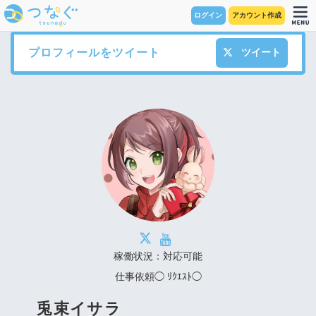
ログイン
アカウント作成
プロフィールをツイート
ツイート
稼働状況：対応可能
仕事依頼◯ ﾘｸｴｽﾄ◯
兎束イサラ