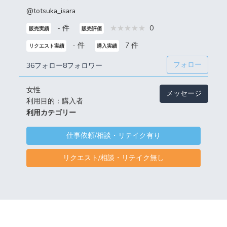
@totsuka_isara
- 件
0
販売実績
販売評価
- 件
7 件
リクエスト実績
購入実績
フォロー
36フォロー
8フォロワー
女性
メッセージ
利用目的：購入者
利用カテゴリー
仕事依頼/相談・リテイク有り
リクエスト/相談・リテイク無し