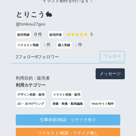
イラスト制作を行います！
とりこう🐇
@torikou27goo
8 件
5
販売実績
販売評価
- 件
- 件
リクエスト実績
購入実績
フォロー
2フォロー
8フォロワー
メッセージ
利用目的：販売者
利用カテゴリー
デザイン依頼・販売
イラスト依頼・販売
2D・3Dモデリング
画像・映像・動画編集
Webサイト制作
仕事依頼/相談・リテイク有り
リクエスト/相談・リテイク無し