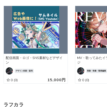
配信画面・ロゴ・SNS素材などデザイ
MV・歌ってみたイ
ン
ジ
デザイン依頼・販売
画像・映像・動画編集
15,000円
0
(0)
0
(0)
ラフカラ