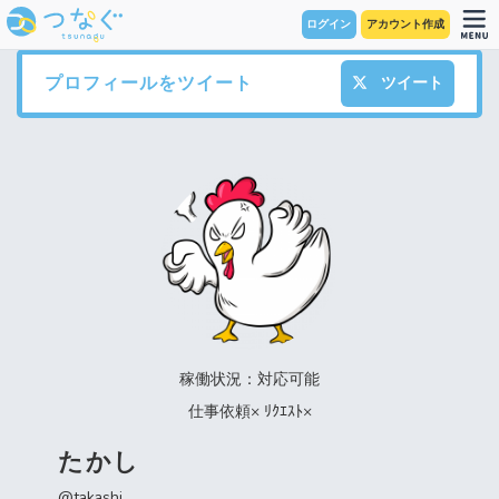
ログイン
アカウント作成
プロフィールをツイート
ツイート
稼働状況：対応可能
仕事依頼× ﾘｸｴｽﾄ×
たかし
@takashi