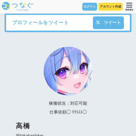
ログイン
アカウント作成
プロフィールをツイート
ツイート
稼働状況：対応可能
仕事依頼◯ ﾘｸｴｽﾄ◯
高橋
@takahashikei