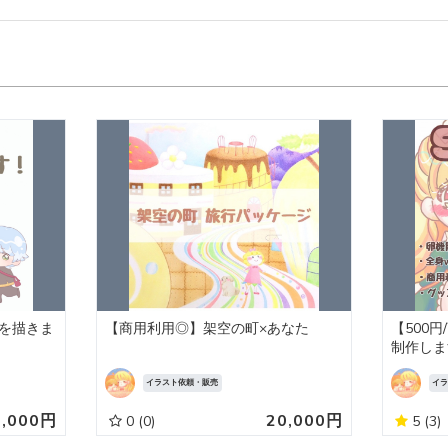
ラを描きま
【商用利用◎】架空の町×あなた
【500
制作しま
イラスト依頼・販売
イ
5,000円
20,000円
0
(0)
5
(3)