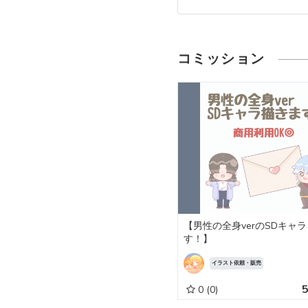
コミッション
【男性の全身verのSDキャ
す！】
イラスト依頼・販売
0
(0)