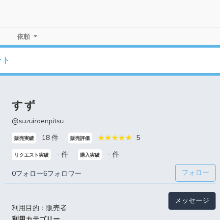
依頼
ート
すず
@suzuiroenpitsu
18 件
5
販売実績
販売評価
- 件
- 件
リクエスト実績
購入実績
フォロー
0フォロー
6フォロワー
メッセージ
利用目的：販売者
利用カテゴリー