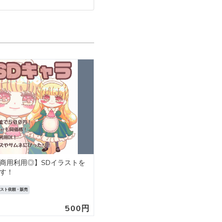
円/商用利用◎】SDイラストを
【商用利用◎】イラスト制作承り
す！
ラスト依頼・販売
イラスト依頼・販売
500円
5,00
5
(3)