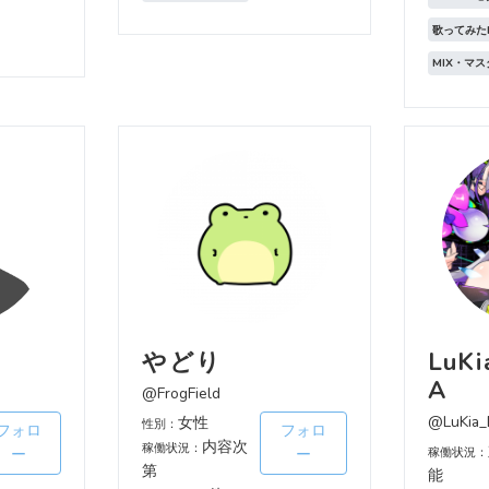
歌ってみた
MIX・マ
やどり
LuKi
A
@FrogField
@LuKia_
女性
性別：
フォロ
フォロ
内容次
稼働状況：
ー
ー
稼働状況：
第
能