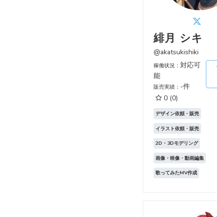
緋月 シキ
@akatsukishiki
対応可
稼働状況：
能
-件
販売実績：
0
(0)
デザイン依頼・販売
イラスト依頼・販売
2D・3Dモデリング
画像・映像・動画編集
歌ってみたMV作成