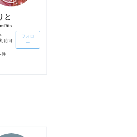
りと
miRito
性
フォロ
対応可
ー
-件