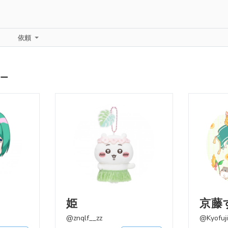
依頼
ー
姫
京藤
@znqlf__zz
@Kyofuj