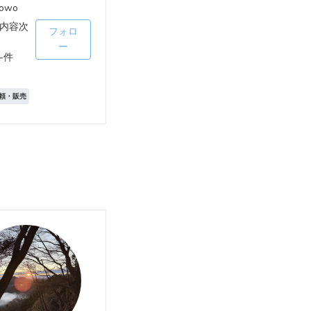
nowo
内容次
フォロ
ー
-件
頼・販売