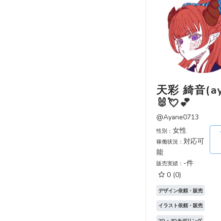
天彩 綺音(ay
🐰💘💕
@Ayane0713
女性
性別：
対応可
稼働状況：
能
-件
販売実績：
0
(0)
デザイン依頼・販売
イラスト依頼・販売
2D・3Dモデリング