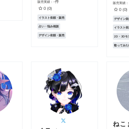
-件
販売実績：
販売実績：
0
(0)
0
(0)
イラスト依頼・販売
デザイン依
占い・悩み相談
イラスト依
デザイン依頼・販売
2D・3D
歌ってみた
ねこ