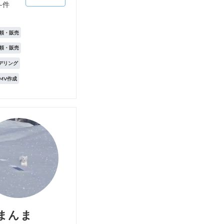
-件
頼・販売
頼・販売
モデリング
MV作成
まんま