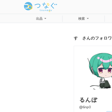
出品
検索
すゞさんのフォロワ
るんぽ
@6np0