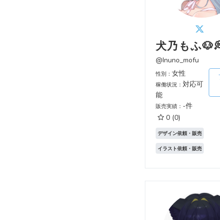
犬乃もふ🐶
@Inuno_mofu
女性
性別：
対応可
稼働状況：
能
-件
販売実績：
0
(0)
デザイン依頼・販売
イラスト依頼・販売