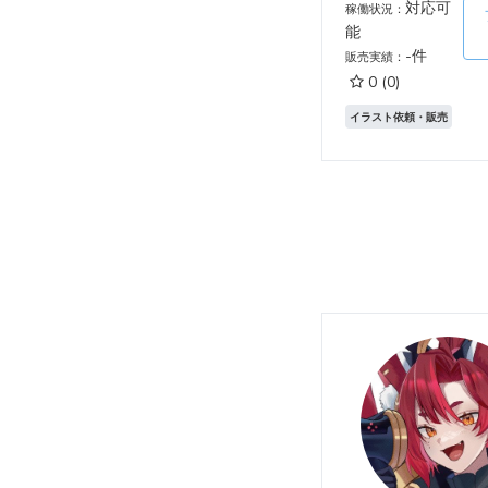
対応可
稼働状況：
能
-件
販売実績：
0
(0)
イラスト依頼・販売