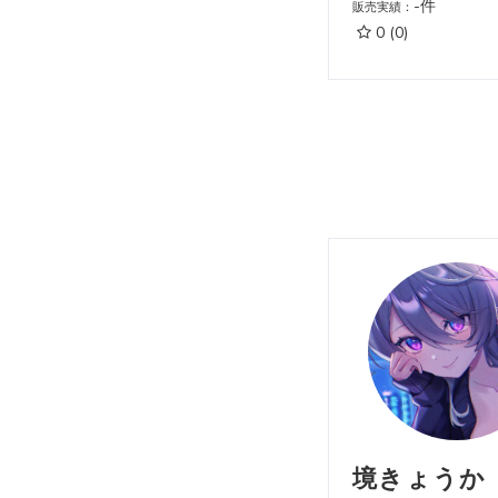
-件
販売実績：
0
(0)
境きょうか