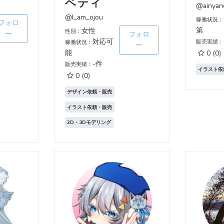
ベティ
@ainya
@I_am_ojou
稼働状況：
フォロ
第
女性
性別：
ー
フォロ
対応可
販売実績：
稼働状況：
ー
能
0
(0)
-件
販売実績：
イラスト依
0
(0)
デザイン依頼・販売
イラスト依頼・販売
2D・3Dモデリング