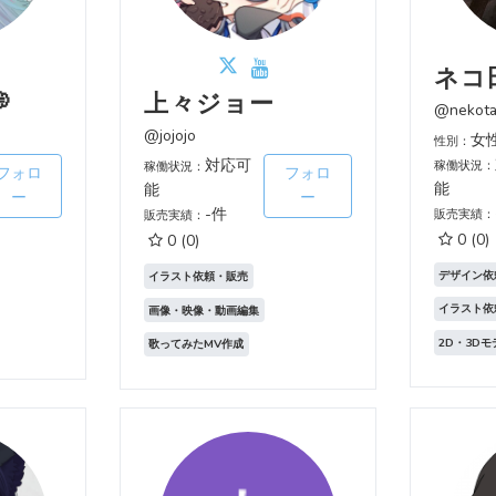
ネコ

上々ジョー
@nekot
@jojojo
女
性別：
対応可
稼働状況：
稼働状況：
フォロ
フォロ
能
能
ー
ー
-件
販売実績：
販売実績：
0
(0)
0
(0)
デザイン依
イラスト依頼・販売
イラスト依
画像・映像・動画編集
2D・3D
歌ってみたMV作成