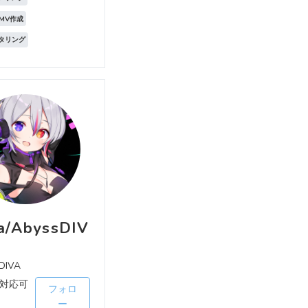
MV作成
スタリング
a/AbyssDIV
DIVA
対応可
フォロ
ー