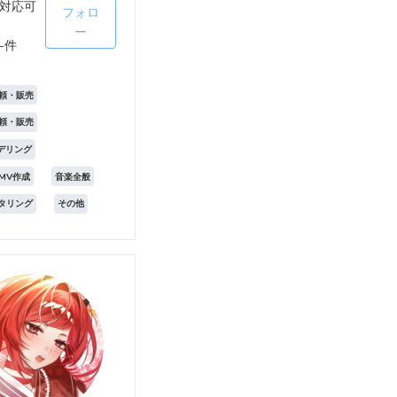
対応可
フォロ
ー
-件
頼・販売
頼・販売
モデリング
MV作成
音楽全般
スタリング
その他