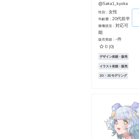
@Saka1_kyoka
女性
性別：
20代前半
年齢層：
対応可
稼働状況：
能
-件
販売実績：
0
(0)
デザイン依頼・販売
イラスト依頼・販売
2D・3Dモデリング