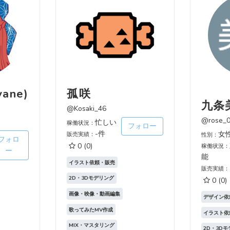
ane)
孤咲
九条
@Kosaki_46
@rose_0
忙しい
稼働状況：
フォロー
-件
女
販売実績：
性別：
フォロ
0
(0)
稼働状況：
ー
能
イラスト依頼・販売
販売実績：
2D・3Dモデリング
0
(0)
画像・映像・動画編集
デザイン依
歌ってみたMV作成
イラスト依
MIX・マスタリング
2D・3D