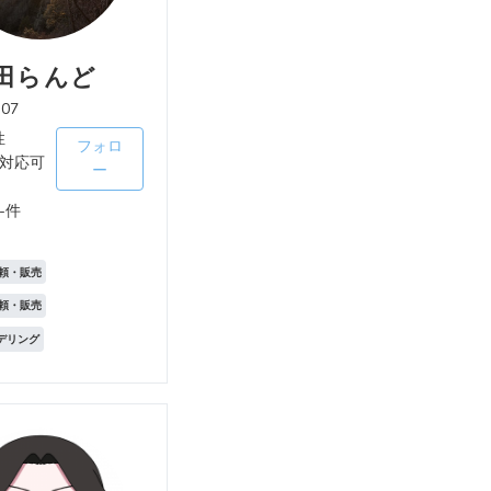
田らんど
a07
性
フォロ
対応可
ー
-件
頼・販売
頼・販売
モデリング