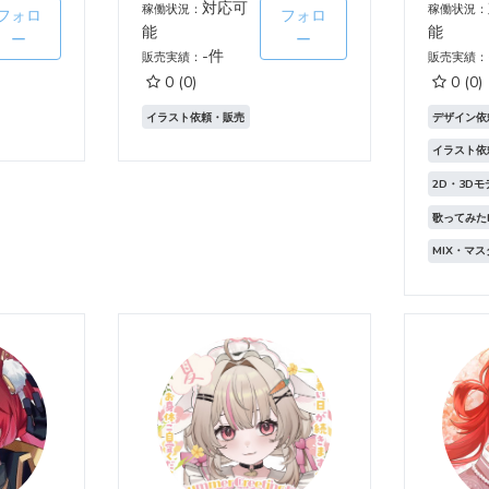
対応可
稼働状況：
稼働状況：
フォロ
フォロ
能
能
ー
ー
-件
販売実績：
販売実績：
0
(0)
0
(0)
イラスト依頼・販売
デザイン依
イラスト依
2D・3D
歌ってみた
MIX・マ