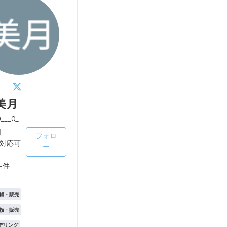
美月
___0_
性
フォロ
対応可
ー
-件
頼・販売
頼・販売
モデリング