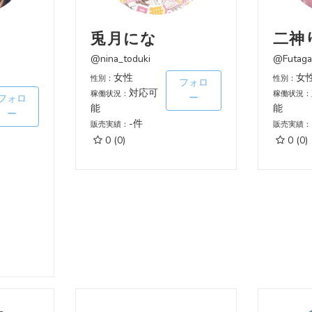
兎月にな
二神
@nina_toduki
@Futaga
女性
女
性別：
性別：
フォロ
対応可
稼働状況：
稼働状況：
ー
フォロ
能
能
ー
-件
販売実績：
販売実績：
0
(0)
0
(0)