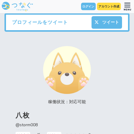
ログイン
アカウント作成
プロフィールをツイート
ツイート
稼働状況：対応可能
八枚
@storm008