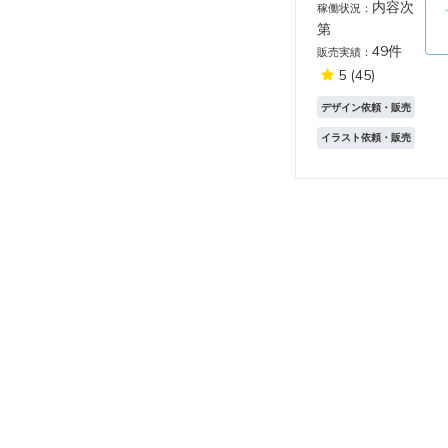
内容次
稼働状況：
第
49件
販売実績：
5
(45)
デザイン依頼・販売
イラスト依頼・販売