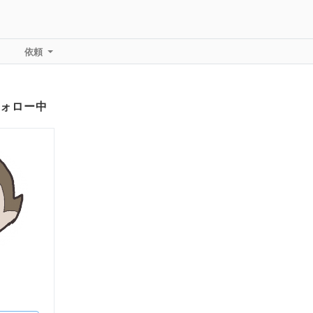
依頼
ォロー中