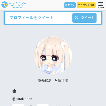
ログイン
アカウント作成
プロフィールをツイート
ツイート
稼働状況：対応可能
❄️
@soudaneee