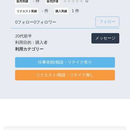
- 件
0
販売実績
販売評価
- 件
1 件
リクエスト実績
購入実績
フォロー
0フォロー
0フォロワー
20代前半
メッセージ
利用目的：購入者
利用カテゴリー
仕事依頼/相談・リテイク有り
リクエスト/相談・リテイク無し