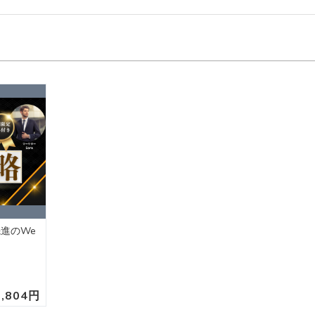
進のWe
1,804円