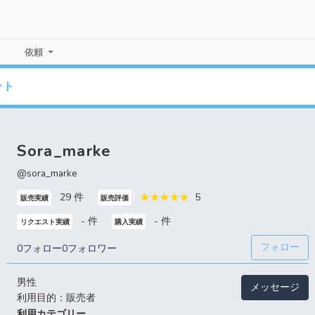
依頼
ート
Sora_marke
@sora_marke
29 件
5
販売実績
販売評価
- 件
- 件
リクエスト実績
購入実績
フォロー
0フォロー
0フォロワー
男性
メッセージ
利用目的：販売者
利用カテゴリー