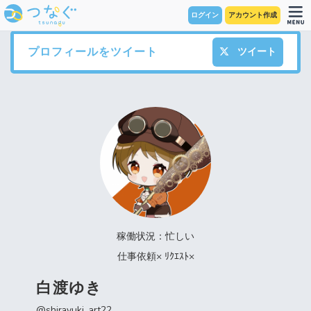
ログイン
アカウント作成
プロフィールをツイート
ツイート
稼働状況：忙しい
仕事依頼× ﾘｸｴｽﾄ×
白渡ゆき
@shirayuki_art22