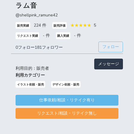
ラム音
@shellpink_ramune42
224 件
5
販売実績
販売評価
- 件
- 件
リクエスト実績
購入実績
フォロー
0フォロー
181フォロワー
メッセージ
利用目的：販売者
利用カテゴリー
イラスト依頼・販売
デザイン依頼・販売
仕事依頼/相談・リテイク有り
リクエスト/相談・リテイク無し