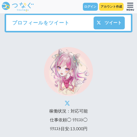
ログイン
アカウント作成
プロフィールをツイート
ツイート
稼働状況：対応可能
仕事依頼◯ ﾘｸｴｽﾄ◯
ﾘｸｴｽﾄ目安:13,000円