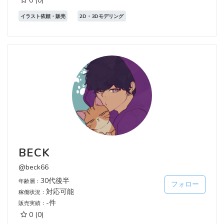
0
(0)
イラスト依頼・販売
2D・3Dモデリング
BECK
@beck66
30代後半
年齢層：
フォロー
対応可能
稼働状況：
-件
販売実績：
0
(0)