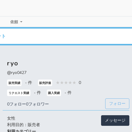
依頼
ート
ryo
@ryo0427
- 件
0
販売実績
販売評価
- 件
- 件
リクエスト実績
購入実績
フォロー
0フォロー
0フォロワー
女性
メッセージ
利用目的：販売者
利用カテゴリー