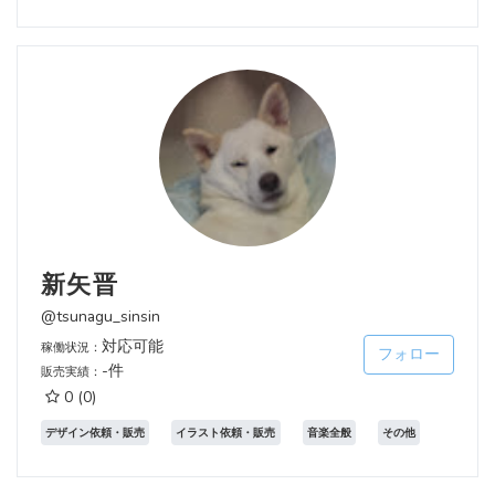
新矢晋
@tsunagu_sinsin
対応可能
稼働状況：
フォロー
-件
販売実績：
0
(0)
デザイン依頼・販売
イラスト依頼・販売
音楽全般
その他