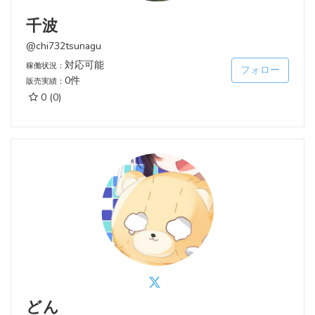
千波
@chi732tsunagu
対応可能
稼働状況：
フォロー
0件
販売実績：
0
(0)
どん