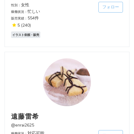
女性
性別：
フォロー
忙しい
稼働状況：
554件
販売実績：
5
(240)
イラスト依頼・販売
遠藤雷希
@enrai2625
対応可能
稼働状況：