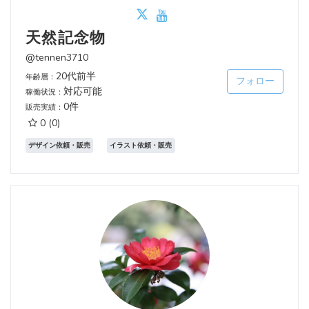
天然記念物
@tennen3710
20代前半
年齢層：
フォロー
対応可能
稼働状況：
0件
販売実績：
0
(0)
デザイン依頼・販売
イラスト依頼・販売