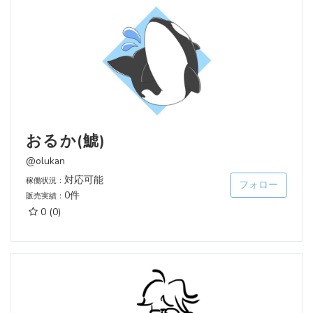
おるか(鯱)
@olukan
対応可能
稼働状況：
フォロー
0件
販売実績：
0
(0)