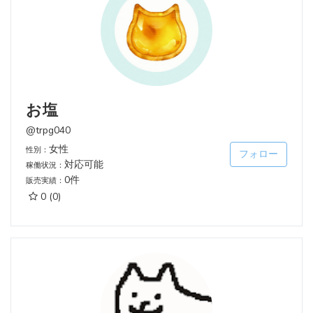
お塩
@trpg040
女性
性別：
フォロー
対応可能
稼働状況：
0件
販売実績：
0
(0)