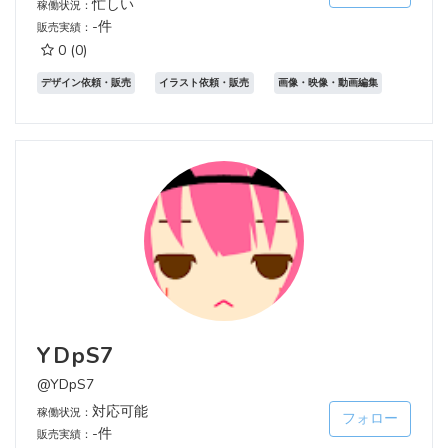
忙しい
稼働状況：
-件
販売実績：
0
(0)
デザイン依頼・販売
イラスト依頼・販売
画像・映像・動画編集
YDpS7
@YDpS7
対応可能
稼働状況：
フォロー
-件
販売実績：