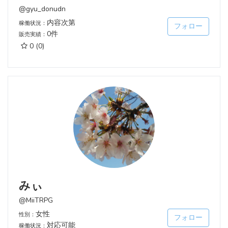
@gyu_donudn
内容次第
稼働状況：
フォロー
0件
販売実績：
0
(0)
みぃ
@MiiTRPG
女性
性別：
フォロー
対応可能
稼働状況：