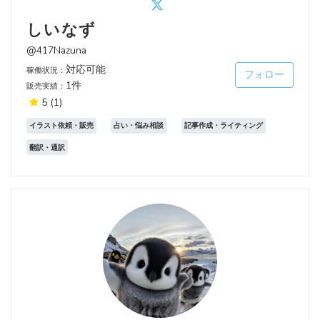
しいなず
@417Nazuna
対応可能
稼働状況：
フォロー
1件
販売実績：
5
(1)
イラスト依頼・販売
占い・悩み相談
記事作成・ライティング
翻訳・通訳