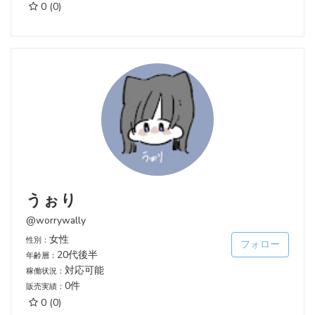
0
(0)
うぉり
@worrywally
女性
性別：
フォロー
20代後半
年齢層：
対応可能
稼働状況：
0件
販売実績：
0
(0)