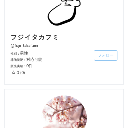
フジイタカフミ
@fujii_takafumi_
男性
性別：
フォロー
対応可能
稼働状況：
0件
販売実績：
0
(0)