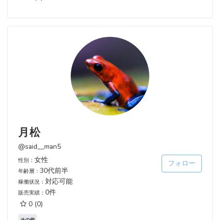
月松
@said__man5
女性
性別：
フォロー
30代前半
年齢層：
対応可能
稼働状況：
0件
販売実績：
0
(0)
その他