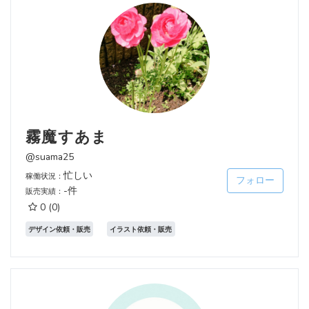
霧魔すあま
@suama25
忙しい
稼働状況：
フォロー
-件
販売実績：
0
(0)
デザイン依頼・販売
イラスト依頼・販売