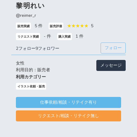
黎明れい
@reimer_r
5 件
5
販売実績
販売評価
- 件
1 件
リクエスト実績
購入実績
フォロー
2フォロー
9フォロワー
女性
メッセージ
利用目的：販売者
利用カテゴリー
イラスト依頼・販売
仕事依頼/相談・リテイク有り
リクエスト/相談・リテイク無し