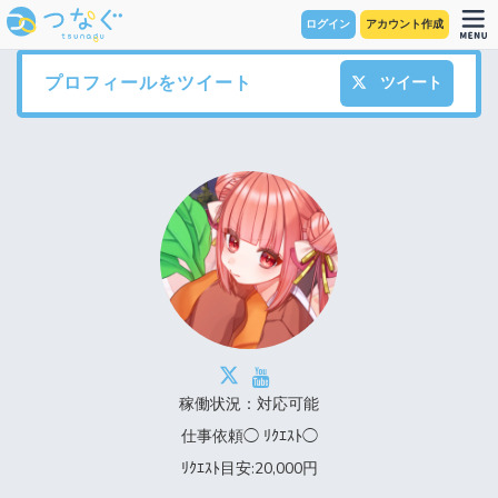
ログイン
アカウント作成
プロフィールをツイート
ツイート
稼働状況：対応可能
仕事依頼◯ ﾘｸｴｽﾄ◯
ﾘｸｴｽﾄ目安:20,000円