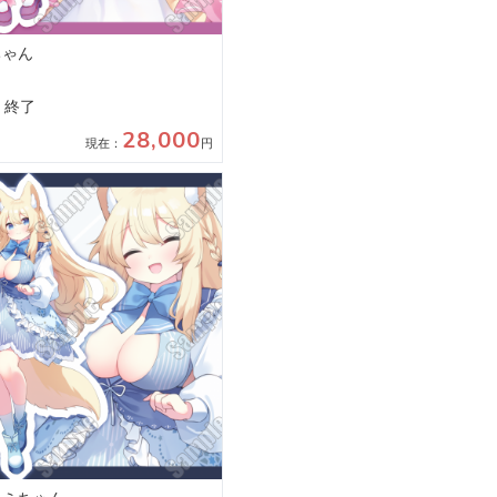
ちゃん
終了
28,000
現在：
円