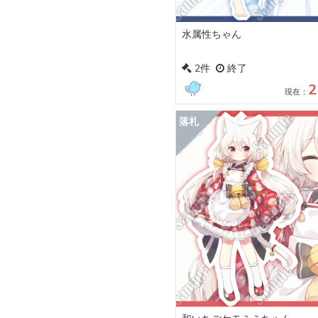
水属性ちゃん
2件
終了
2
現在：