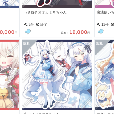
うさ好きオオカミ耳ちゃん
魔法使い
2件
終了
13件
0,000
19,000
円
現在：
円