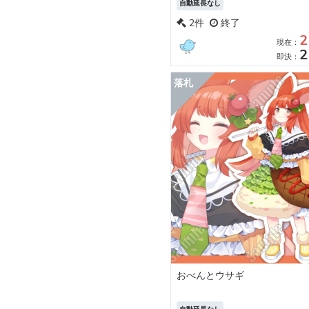
自動延長なし
2件
終了
2
現在：
2
即決：
おべんとウサギ