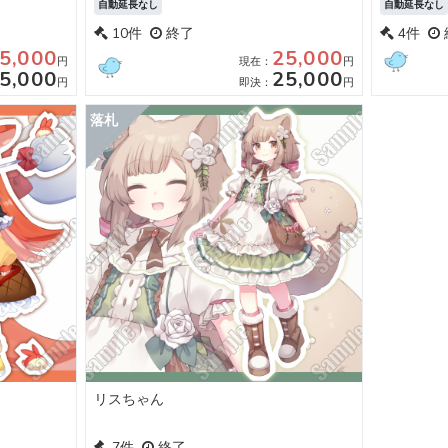
自動延長なし
自動延長なし
10件
終了
4件
5,000
25,000
円
現在：
円
5,000
25,000
円
即決：
円
リスちゃん
7件
終了