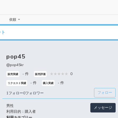
依頼
ート
pop45
@pop45kr
- 件
0
販売実績
販売評価
- 件
- 件
リクエスト実績
購入実績
フォロー
1フォロー
0フォロワー
男性
メッセージ
利用目的：購入者
利用カテゴリー