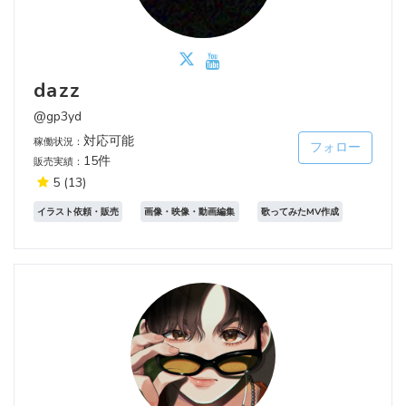
dazz
@gp3yd
対応可能
稼働状況：
フォロー
15件
販売実績：
5
(13)
イラスト依頼・販売
画像・映像・動画編集
歌ってみたMV作成