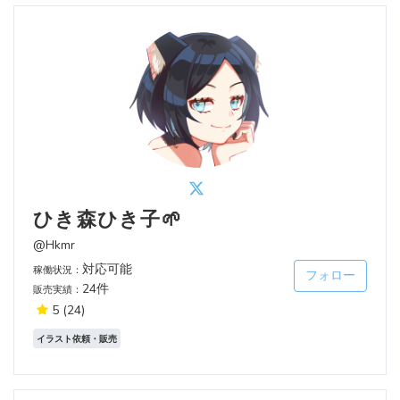
ひき森ひき子🌱
@Hkmr
対応可能
稼働状況：
フォロー
24件
販売実績：
5
(24)
イラスト依頼・販売