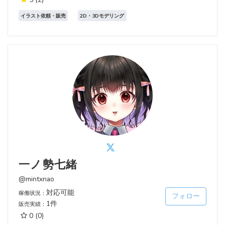
イラスト依頼・販売
2D・3Dモデリング
一ノ勢七緒
@mintxnao
対応可能
稼働状況：
フォロー
1件
販売実績：
0
(0)