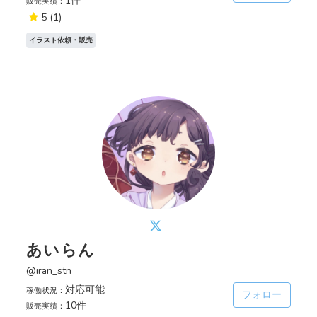
1件
販売実績：
5
(1)
イラスト依頼・販売
あいらん
@iran_stn
対応可能
稼働状況：
フォロー
10件
販売実績：