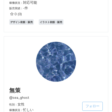
対応可能
稼働状況：
-件
販売実績：
0
(0)
デザイン依頼・販売
イラスト依頼・販売
無策
@sea_ghost
女性
性別：
フォロー
忙しい
稼働状況：