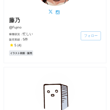
藤乃
@Fujino
忙しい
稼働状況：
フォロー
5件
販売実績：
5
(4)
イラスト依頼・販売