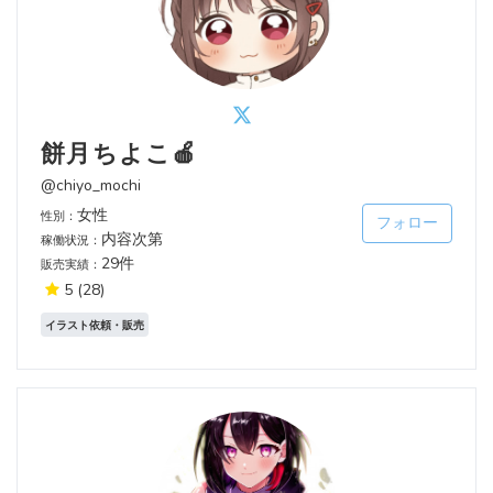
餅月ちよこ🍎‪
@chiyo_mochi
女性
性別：
フォロー
内容次第
稼働状況：
29件
販売実績：
5
(28)
イラスト依頼・販売