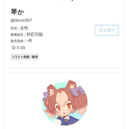
琴か
@libre1907
女性
性別：
フォロー
対応可能
稼働状況：
-件
販売実績：
0
(0)
イラスト依頼・販売