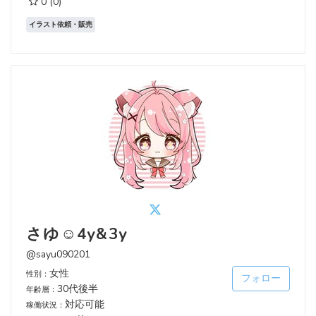
0
(0)
イラスト依頼・販売
さゆ☺︎4y&3y
@sayu090201
女性
性別：
フォロー
30代後半
年齢層：
対応可能
稼働状況：