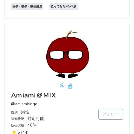
画像・映像・動画編集
歌ってみたMV作成
Amiami＠MIX
@amiamiringo
男性
性別：
フォロー
対応可能
稼働状況：
46件
販売実績：
5
(44)