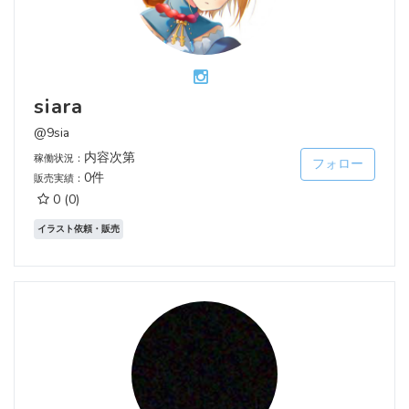
siara
@9sia
内容次第
稼働状況：
フォロー
0件
販売実績：
0
(0)
イラスト依頼・販売