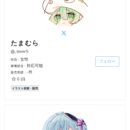
たまむら
@_tmmr5
女性
性別：
フォロー
対応可能
稼働状況：
-件
販売実績：
0
(0)
イラスト依頼・販売