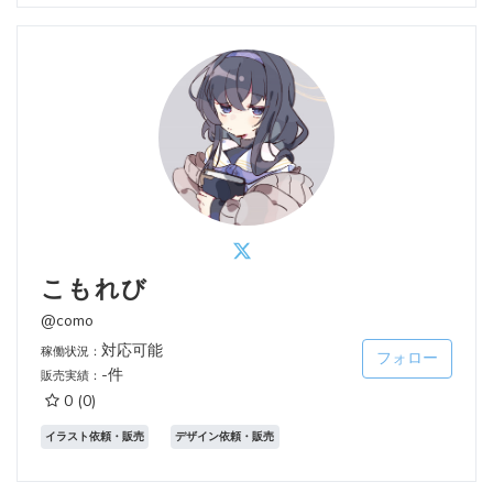
こもれび
@como
対応可能
稼働状況：
フォロー
-件
販売実績：
0
(0)
イラスト依頼・販売
デザイン依頼・販売