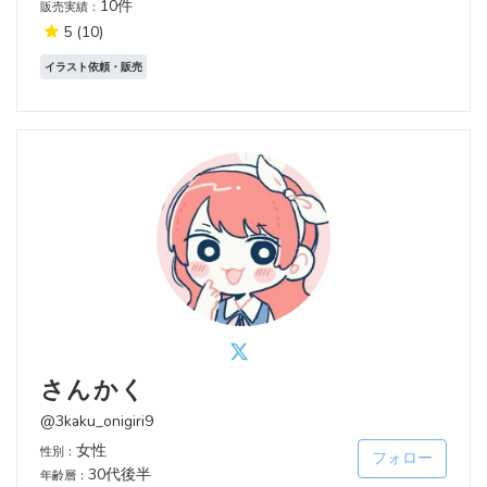
10件
販売実績：
5
(10)
イラスト依頼・販売
さんかく
@3kaku_onigiri9
女性
性別：
フォロー
30代後半
年齢層：