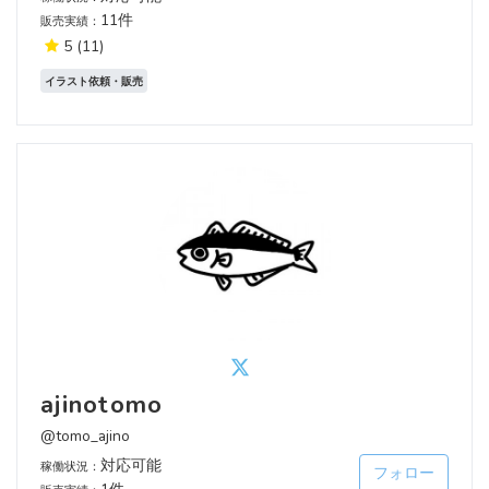
11件
販売実績：
5
(11)
イラスト依頼・販売
ajinotomo
@tomo_ajino
対応可能
稼働状況：
フォロー