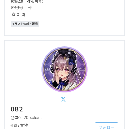
対応可能
稼働状況：
-件
販売実績：
0
(0)
イラスト依頼・販売
082
@082_20_sakana
女性
性別：
フォロー