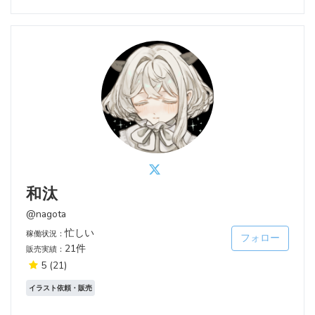
和汰
@nagota
忙しい
稼働状況：
フォロー
21件
販売実績：
5
(21)
イラスト依頼・販売