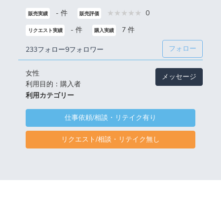
- 件
0
販売実績
販売評価
- 件
7 件
リクエスト実績
購入実績
フォロー
233フォロー
9フォロワー
女性
メッセージ
利用目的：購入者
利用カテゴリー
仕事依頼/相談・リテイク有り
リクエスト/相談・リテイク無し