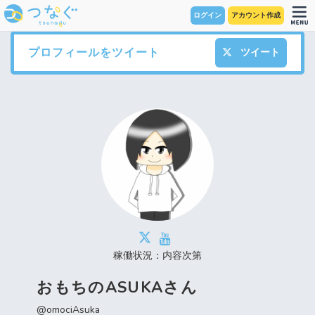
ログイン
アカウント作成
プロフィールをツイート
ツイート
稼働状況：内容次第
おもちのASUKAさん
@omociAsuka