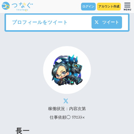
ログイン
アカウント作成
プロフィールをツイート
ツイート
稼働状況：内容次第
仕事依頼◯ ﾘｸｴｽﾄ×
長一