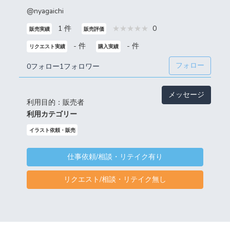
@nyagaichi
1 件
0
販売実績
販売評価
- 件
- 件
リクエスト実績
購入実績
フォロー
0フォロー
1フォロワー
メッセージ
利用目的：販売者
利用カテゴリー
イラスト依頼・販売
仕事依頼/相談・リテイク有り
リクエスト/相談・リテイク無し