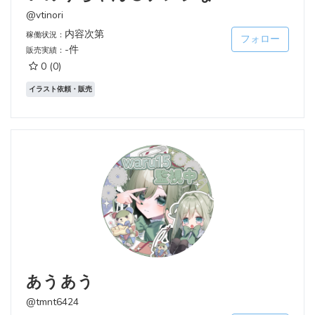
@vtinori
内容次第
稼働状況：
フォロー
-件
販売実績：
0
(0)
イラスト依頼・販売
あうあう
@tmnt6424