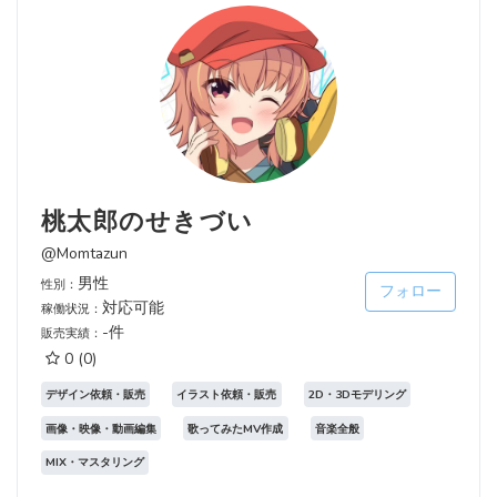
桃太郎のせきづい
@Momtazun
男性
性別：
フォロー
対応可能
稼働状況：
-件
販売実績：
0
(0)
デザイン依頼・販売
イラスト依頼・販売
2D・3Dモデリング
画像・映像・動画編集
歌ってみたMV作成
音楽全般
MIX・マスタリング