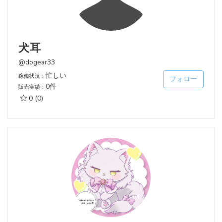
犬耳
@dogear33
忙しい
稼働状況：
フォロー
0件
販売実績：
0
(0)