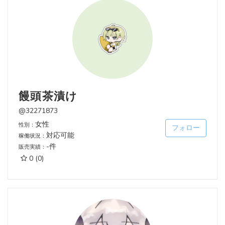
饅頭茶漬け
@32271873
女性
性別：
フォロー
対応可能
稼働状況：
-件
販売実績：
0
(0)