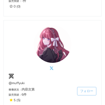
-件
販売実績：
0
(0)
冥
@muffyuki
内容次第
稼働状況：
フォロー
6件
販売実績：
5
(5)