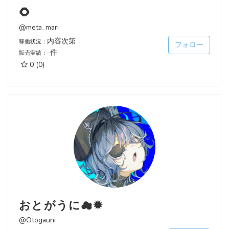
🌻
@meta_mari
内容次第
稼働状況：
フォロー
-件
販売実績：
0
(0)
おとがうに☁✹
@Otogauni