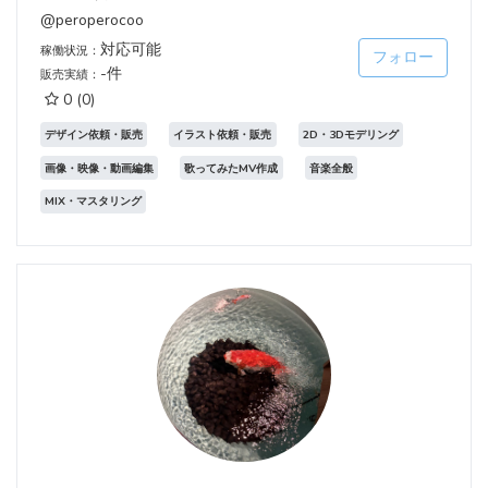
@peroperocoo
対応可能
稼働状況：
フォロー
-件
販売実績：
0
(0)
デザイン依頼・販売
イラスト依頼・販売
2D・3Dモデリング
画像・映像・動画編集
歌ってみたMV作成
音楽全般
MIX・マスタリング