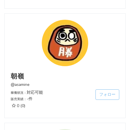
朝嶺
@asamine
対応可能
稼働状況：
フォロー
-件
販売実績：
0
(0)