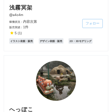
浅霧冥架
@a4o4m
内容次第
稼働状況：
フォロー
1件
販売実績：
5
(1)
イラスト依頼・販売
デザイン依頼・販売
2D・3Dモデリング
へっぽこ