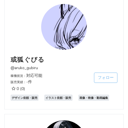
或狐ぐびる
@aruko_gubiru
対応可能
稼働状況：
フォロー
-件
販売実績：
0
(0)
デザイン依頼・販売
イラスト依頼・販売
画像・映像・動画編集