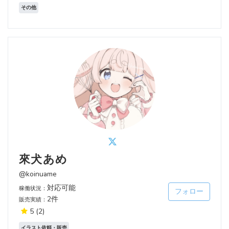
その他
來犬あめ
@koinuame
対応可能
稼働状況：
フォロー
2件
販売実績：
5
(2)
イラスト依頼・販売