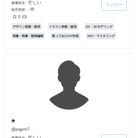
忙しい
稼働状況：
フォロー
-件
販売実績：
0
(0)
デザイン依頼・販売
イラスト依頼・販売
2D・3Dモデリング
画像・映像・動画編集
歌ってみたMV作成
MIX・マスタリング
♠
@pajpm7
忙しい
稼働状況：