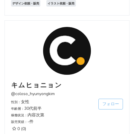
デザイン依頼・販売
イラスト依頼・販売
キムヒョニョン
@coloso_hyunyongkim
女性
性別：
フォロー
30代前半
年齢層：
内容次第
稼働状況：
-件
販売実績：
0
(0)