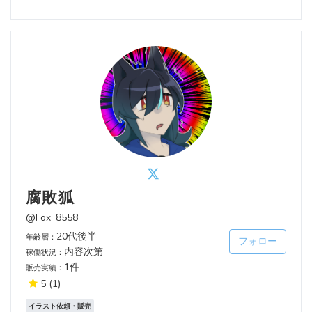
腐敗狐
@Fox_8558
20代後半
年齢層：
フォロー
内容次第
稼働状況：
1件
販売実績：
5
(1)
イラスト依頼・販売