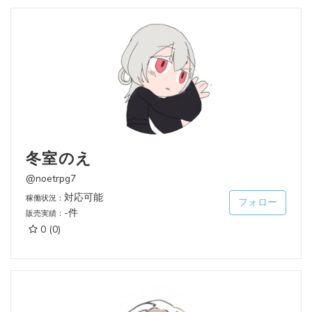
冬室のえ
@noetrpg7
対応可能
稼働状況：
フォロー
-件
販売実績：
0
(0)