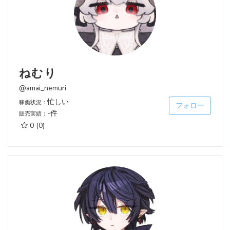
ねむり
@amai_nemuri
忙しい
稼働状況：
フォロー
-件
販売実績：
0
(0)