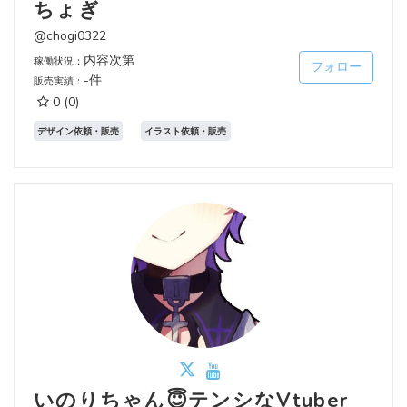
ちょぎ
@chogi0322
内容次第
稼働状況：
フォロー
-件
販売実績：
0
(0)
デザイン依頼・販売
イラスト依頼・販売
いのりちゃん😇テンシなVtuber