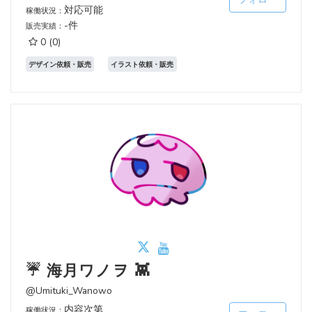
対応可能
稼働状況：
-件
販売実績：
0
(0)
デザイン依頼・販売
イラスト依頼・販売
☔ 海月ワノヲ 👾
@Umituki_Wanowo
内容次第
稼働状況：