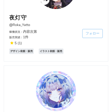
夜灯守
@Roka_Yatto
内容次第
稼働状況：
フォロー
1件
販売実績：
5
(1)
デザイン依頼・販売
イラスト依頼・販売