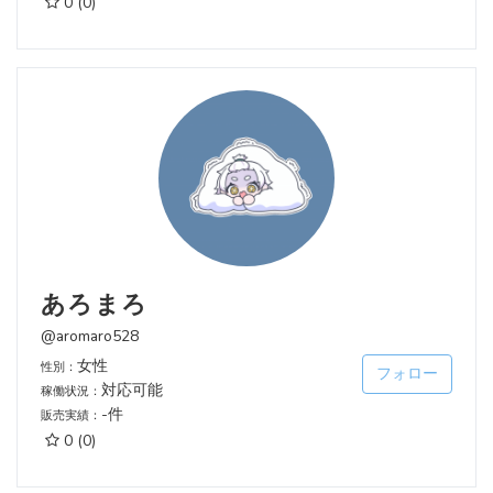
0
(0)
あろまろ
@aromaro528
女性
性別：
フォロー
対応可能
稼働状況：
-件
販売実績：
0
(0)