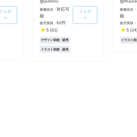
@yuileo0
@muusa
対応可
稼働状況：
稼働状況：
フォロ
フォロ
能
能
ー
ー
62件
販売実績：
販売実績：
5
(61)
5
(24
デザイン依頼・販売
イラスト依
イラスト依頼・販売