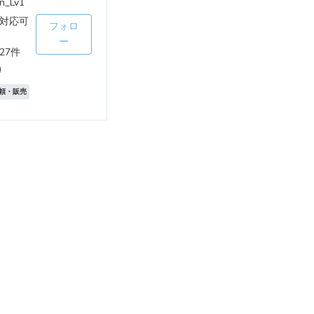
n_Lv1
対応可
フォロ
ー
27件
)
頼・販売