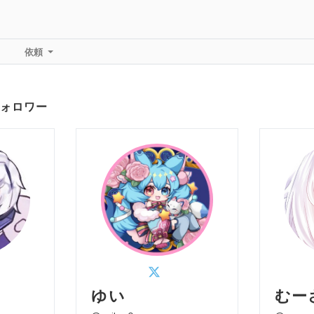
依頼
ォロワー
ゆい
むー