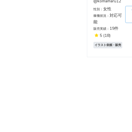
@komamaru12
女性
性別：
対応可
稼働状況：
能
19件
販売実績：
5
(18)
イラスト依頼・販売