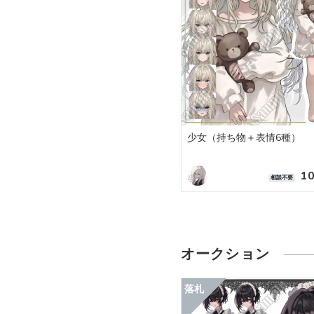
少女（持ち物＋表情6種）
1
相談不要
オークション