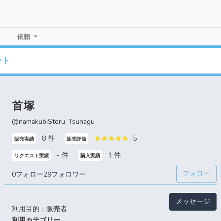
依頼
ート
首塚
@namakubiSteru_Tsunagu
8 件
5
販売実績
販売評価
- 件
1 件
リクエスト実績
購入実績
フォロー
0フォロー
29フォロワー
メッセージ
利用目的：販売者
利用カテゴリー