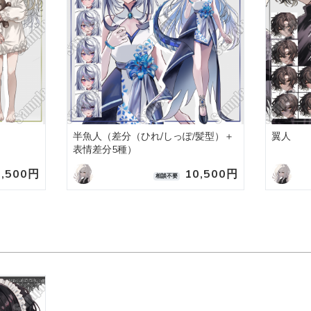
半魚人（差分（ひれ/しっぽ/髪型）＋
翼人
表情差分5種）
0,500円
10,500円
相談不要