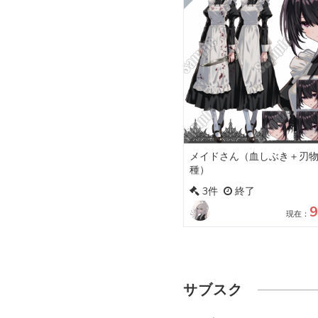
メイドさん（血しぶき＋刃物
種）
3件
終了
9
現在：
サブスク