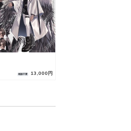
女の子（表情全6種）
13,000円
11,00
相談不要
相談不要