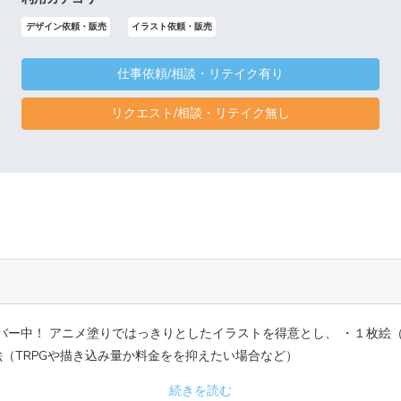
デザイン依頼・販売
イラスト依頼・販売
仕事依頼/相談・リテイク有り
リクエスト/相談・リテイク無し
バー中！ アニメ塗りではっきりとしたイラストを得意とし、 ・１枚絵
絵（TRPGや描き込み量か料金をを抑えたい場合など）
続きを読む