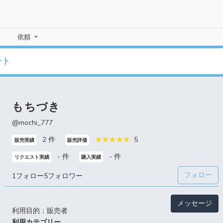
依頼
ート
もちづき
@mochi_777
2 件
5
販売実績
販売評価
- 件
- 件
リクエスト実績
購入実績
フォロー
1フォロー
5フォロワー
メッセージ
利用目的：販売者
利用カテゴリー