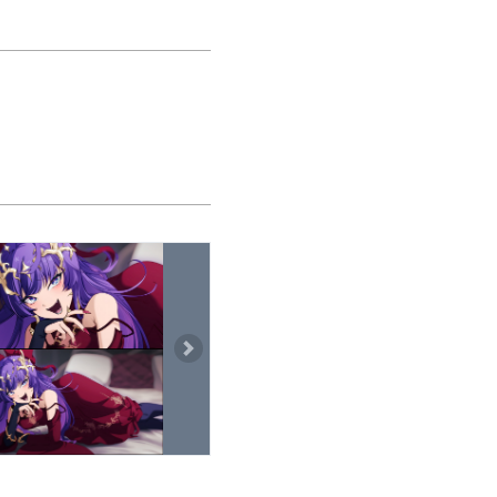
s
Next