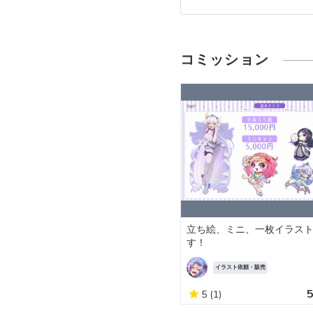
コミッション
立ち絵、ミニ、一枚イラス
す！
イラスト依頼・販売
5
(1)