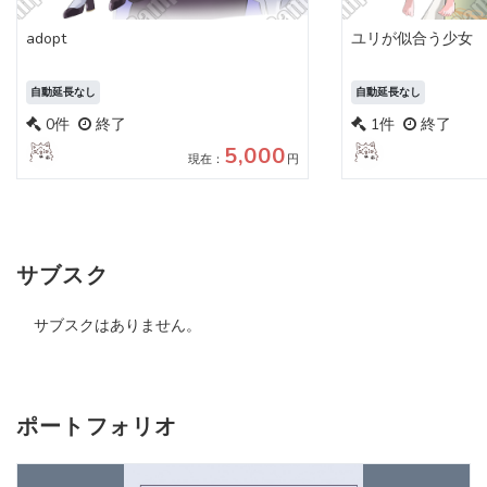
adopt
ユリが似合う少女
自動延長なし
自動延長なし
0件
終了
1件
終了
5,000
現在：
円
サブスク
サブスクはありません。
ポートフォリオ