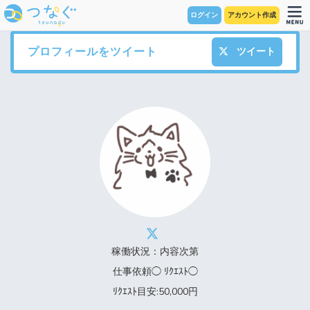
ログイン
アカウント作成
プロフィールをツイート
ツイート
稼働状況：内容次第
仕事依頼◯ ﾘｸｴｽﾄ◯
ﾘｸｴｽﾄ目安:50,000円