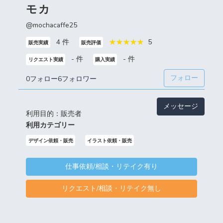
モカ
@mochacaffe25
4 件
5
販売実績
販売評価
- 件
- 件
リクエスト実績
購入実績
フォロー
0フォロー
6フォロワー
メッセージ
利用目的：販売者
利用カテゴリー
デザイン依頼・販売
イラスト依頼・販売
仕事依頼/相談・リテイク有り
リクエスト/相談・リテイク無し