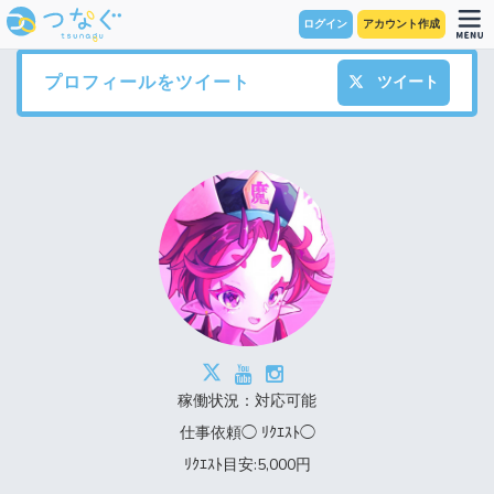
ログイン
アカウント作成
プロフィールをツイート
ツイート
稼働状況：対応可能
仕事依頼◯ ﾘｸｴｽﾄ◯
ﾘｸｴｽﾄ目安:5,000円