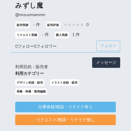
みずし魔
@mizusimammm
- 件
0
販売実績
販売評価
- 件
1 件
リクエスト実績
購入実績
フォロー
0フォロー
0フォロワー
メッセージ
利用目的：販売者
利用カテゴリー
デザイン依頼・販売
イラスト依頼・販売
画像・映像・動画編集
仕事依頼/相談・リテイク有り
リクエスト/相談・リテイク無し