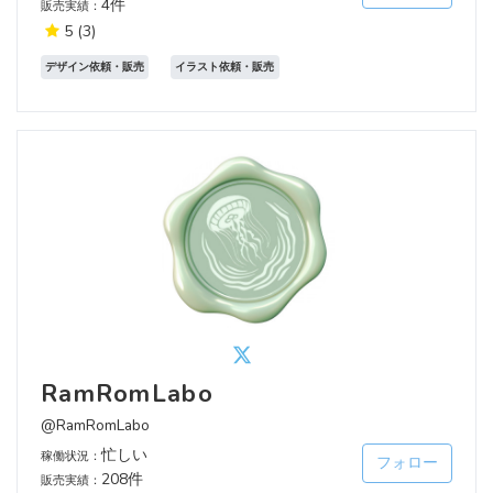
4件
販売実績：
5
(3)
デザイン依頼・販売
イラスト依頼・販売
RamRomLabo
@RamRomLabo
忙しい
稼働状況：
フォロー
208件
販売実績：