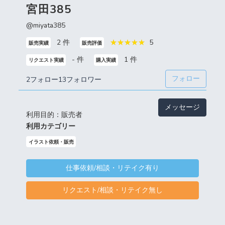
宮田385
@miyata385
2 件
5
販売実績
販売評価
- 件
1 件
リクエスト実績
購入実績
フォロー
2フォロー
13フォロワー
メッセージ
利用目的：販売者
利用カテゴリー
イラスト依頼・販売
仕事依頼/相談・リテイク有り
リクエスト/相談・リテイク無し