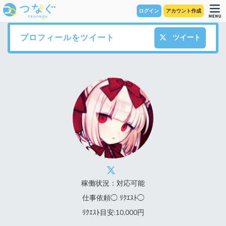
ログイン
アカウント作成
プロフィールをツイート
ツイート
稼働状況：対応可能
仕事依頼◯ ﾘｸｴｽﾄ◯
ﾘｸｴｽﾄ目安:10,000円