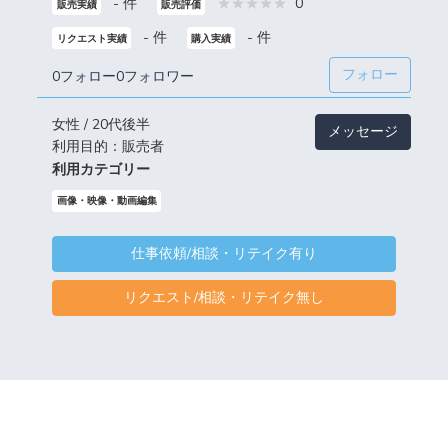
- 件
0
販売実績
販売評価
- 件
- 件
リクエスト実績
購入実績
フォロー
0フォロー
0フォロワー
女性 / 20代後半
メッセージ
利用目的：販売者
利用カテゴリー
画像・映像・動画編集
仕事依頼/相談・リテイク有り
リクエスト/相談・リテイク無し