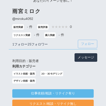
あなたのイメージを形に！
雨宮ミロク
@miroku4092
- 件
0
販売実績
販売評価
- 件
- 件
リクエスト実績
購入実績
フォロー
1フォロー
25フォロワー
メッセージ
利用目的：販売者
利用カテゴリー
イラスト依頼・販売
2D・3Dモデリング
デザイン依頼・販売
仕事依頼/相談・リテイク有り
リクエスト/相談・リテイク無し