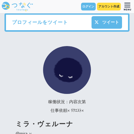
ログイン
アカウント作成
プロフィールをツイート
ツイート
稼働状況：内容次第
仕事依頼× ﾘｸｴｽﾄ×
ミラ・ヴェルーナ
@mira_v