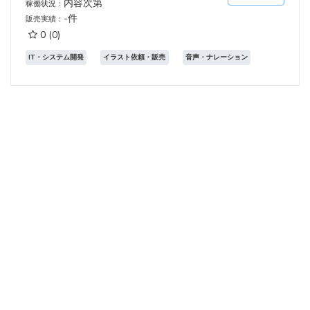
内容次第
稼働状況：
-件
販売実績：
0
(0)
IT・システム開発
イラスト依頼・販売
音声・ナレーション