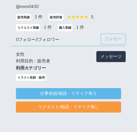
@mimi0430
3 件
5
販売実績
販売評価
1 件
1 件
リクエスト実績
購入実績
フォロー
0フォロー
3フォロワー
女性
メッセージ
利用目的：販売者
利用カテゴリー
イラスト依頼・販売
仕事依頼/相談・リテイク有り
リクエスト/相談・リテイク無し