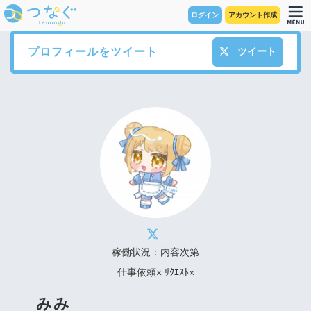
ログイン
アカウント作成
プロフィールをツイート
ツイート
稼働状況：内容次第
仕事依頼× ﾘｸｴｽﾄ×
みみ