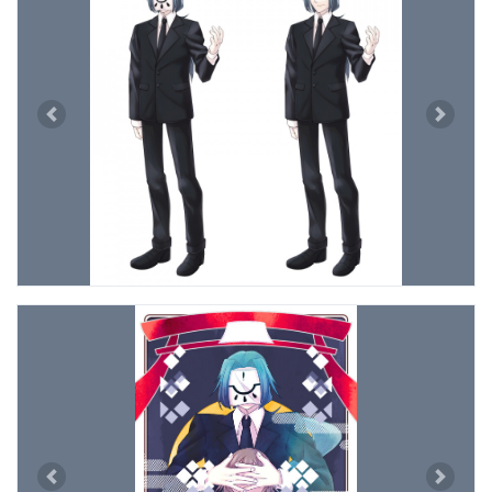
Previous
Next
Previous
Next