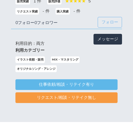
1 件
5
販売実績
販売評価
- 件
- 件
リクエスト実績
購入実績
フォロー
0フォロー
0フォロワー
メッセージ
利用目的：両方
利用カテゴリー
イラスト依頼・販売
MIX・マスタリング
オリジナルソング・アレンジ
仕事依頼/相談・リテイク有り
リクエスト/相談・リテイク無し