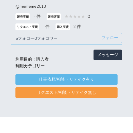
@mememe2013
- 件
0
販売実績
販売評価
- 件
2 件
リクエスト実績
購入実績
フォロー
5フォロー
0フォロワー
メッセージ
利用目的：購入者
利用カテゴリー
仕事依頼/相談・リテイク有り
リクエスト/相談・リテイク無し