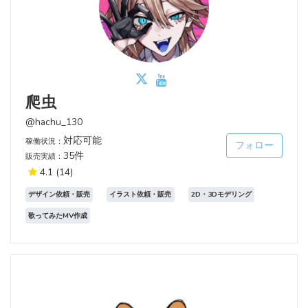
爬虫
@hachu_130
対応可能
稼働状況：
フォロー
35件
販売実績：
4.1
(14)
デザイン依頼・販売
イラスト依頼・販売
2D・3Dモデリング
歌ってみたMV作成