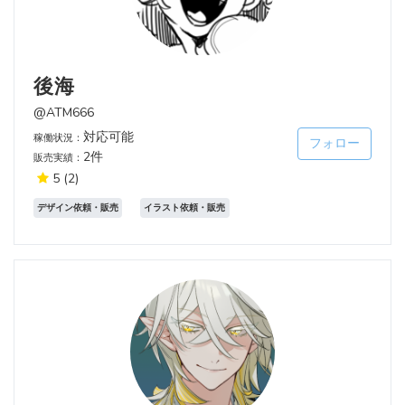
後海
@ATM666
対応可能
稼働状況：
フォロー
2件
販売実績：
5
(2)
デザイン依頼・販売
イラスト依頼・販売