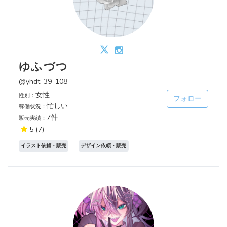
ゆふづつ
@yhdt_39_108
女性
性別：
フォロー
忙しい
稼働状況：
7件
販売実績：
5
(7)
イラスト依頼・販売
デザイン依頼・販売