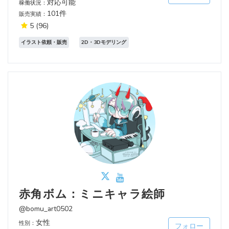
対応可能
稼働状況：
101件
販売実績：
5
(96)
イラスト依頼・販売
2D・3Dモデリング
赤角ボム：ミニキャラ絵師
@bomu_art0502
女性
性別：
フォロー