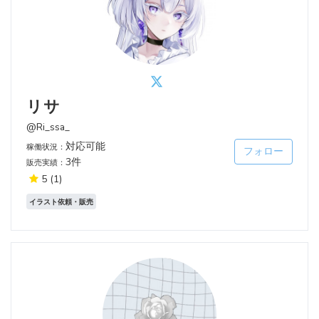
リサ
@Ri_ssa_
対応可能
稼働状況：
フォロー
3件
販売実績：
5
(1)
イラスト依頼・販売