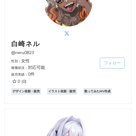
白崎ネル
@neru0823
女性
性別：
フォロー
対応可能
稼働状況：
0件
販売実績：
0
(0)
デザイン依頼・販売
イラスト依頼・販売
歌ってみたMV作成