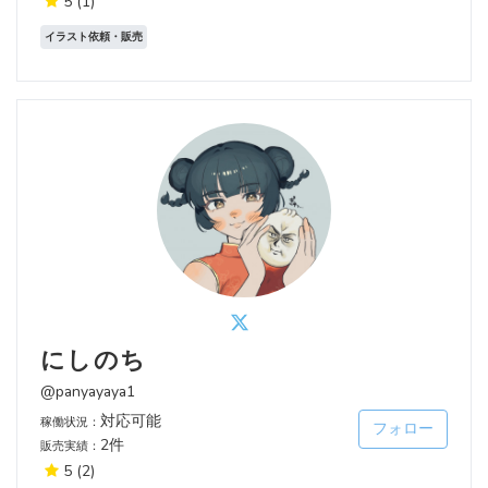
5
(1)
イラスト依頼・販売
にしのち
@panyayaya1
対応可能
稼働状況：
フォロー
2件
販売実績：
5
(2)