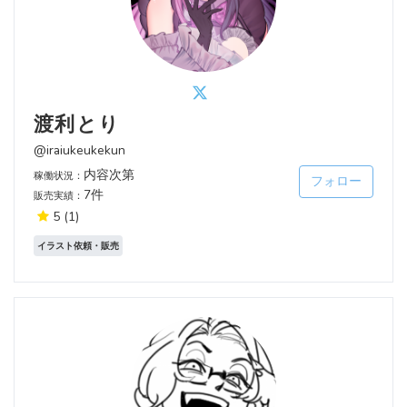
渡利とり
@iraiukeukekun
内容次第
稼働状況：
フォロー
7件
販売実績：
5
(1)
イラスト依頼・販売