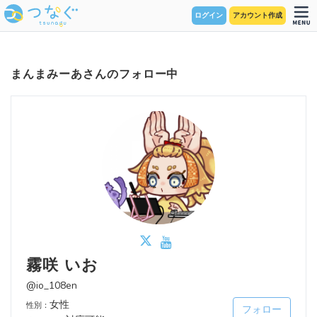
ログイン
アカウント作成
まんまみーあさんのフォロー中
霧咲 いお
@io_108en
女性
性別：
フォロー