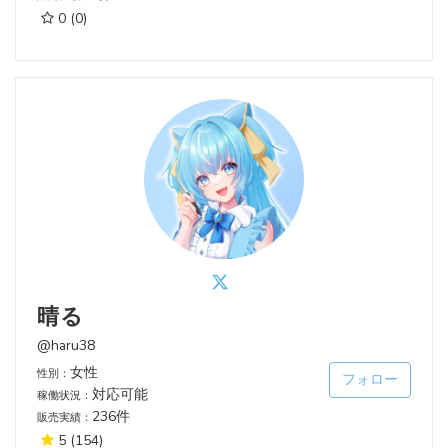
0
(0)
晴る
@haru38
女性
性別：
フォロー
対応可能
稼働状況：
236件
販売実績：
5
(154)