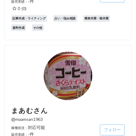
-件
販売実績：
0
(0)
記事作成・ライティング
占い・悩み相談
簡単作業・軽作業
資料作成
その他
まあむさん
@maamsan1963
対応可能
稼働状況：
フォロー
-件
販売実績：