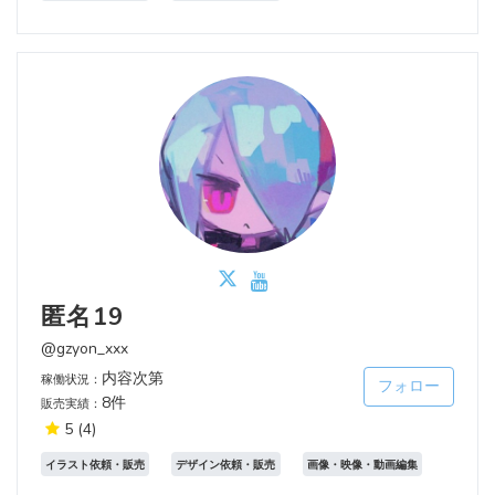
匿名19
@gzyon_xxx
内容次第
稼働状況：
フォロー
8件
販売実績：
5
(4)
イラスト依頼・販売
デザイン依頼・販売
画像・映像・動画編集