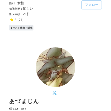
女性
性別：
フォロー
忙しい
稼働状況：
21件
販売実績：
5
(21)
イラスト依頼・販売
あづまじん
@azumajin