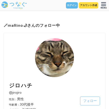
ログイン
アカウント作成
🪄︎︎maRino🌙さんのフォロー中
ジロハチ
@jirojiro
男性
性別：
フォロー
30代後半
年齢層：