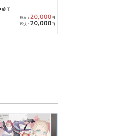
終了
自動延長なし
20,000
現在：
円
7件
終了
20,000
即決：
円
28,50
現在：