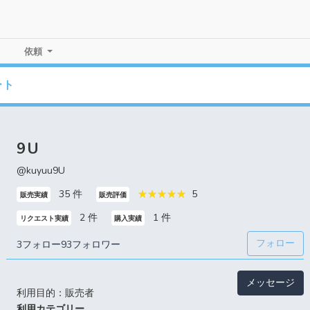
依頼
ート
9U
@kuyuu9U
35 件
5
販売実績
販売評価
2 件
1 件
リクエスト実績
購入実績
フォロー
3フォロー
93フォロワー
メッセージ
利用目的：販売者
利用カテゴリー