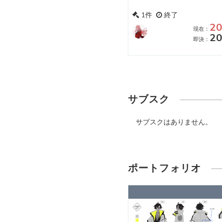
1件
終了
20
現在：
20
即決：
サブスク
サブスクはありません。
ポートフォリオ