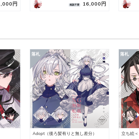
8,000円
16,000円
相談不要
Adopt（後ろ髪有りと無し差分）
立ち絵＜