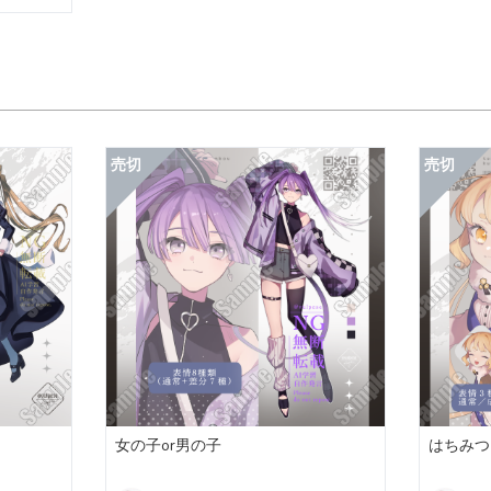
女の子or男の子
はちみつ