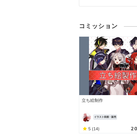
コミッション
立ち絵制作
イラスト依頼・販売
2
5
(14)