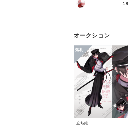
1
オークション
立ち絵