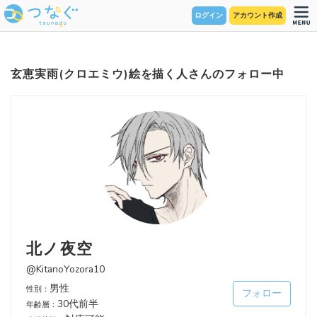
ログイン
アカウント作成
玄恵実雨(クロエミウ)絵を描く人さんのフォロー中
北ノ夜空
@KitanoYozora10
男性
性別：
フォロー
30代前半
年齢層：