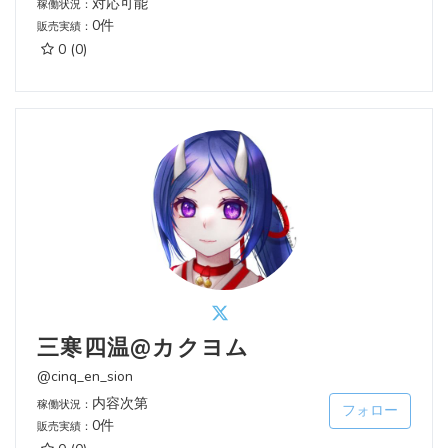
対応可能
稼働状況：
0件
販売実績：
0
(0)
三寒四温@カクヨム
@cinq_en_sion
内容次第
稼働状況：
フォロー
0件
販売実績：