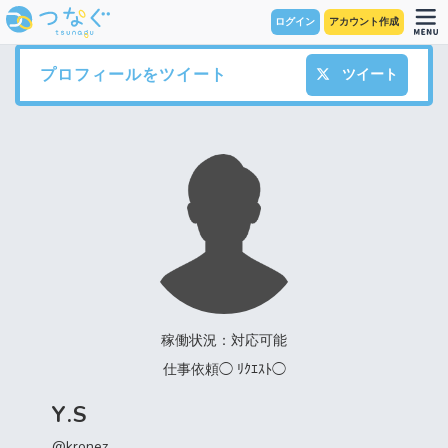
ログイン
アカウント作成
プロフィールをツイート
ツイート
稼働状況：対応可能
仕事依頼◯ ﾘｸｴｽﾄ◯
Y.S
@kronez