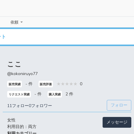
依頼
ート
ここ
@kokoniiruyo77
- 件
0
販売実績
販売評価
- 件
2 件
リクエスト実績
購入実績
フォロー
11フォロー
0フォロワー
女性
メッセージ
利用目的：両方
利用カテゴリー