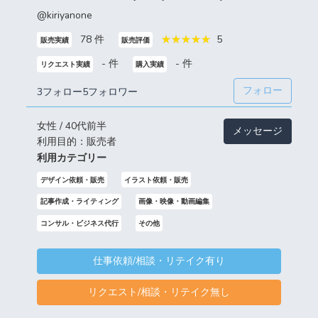
@kiriyanone
78 件
5
販売実績
販売評価
- 件
- 件
リクエスト実績
購入実績
フォロー
3フォロー
5フォロワー
女性 / 40代前半
メッセージ
利用目的：販売者
利用カテゴリー
デザイン依頼・販売
イラスト依頼・販売
記事作成・ライティング
画像・映像・動画編集
コンサル・ビジネス代行
その他
仕事依頼/相談・リテイク有り
リクエスト/相談・リテイク無し