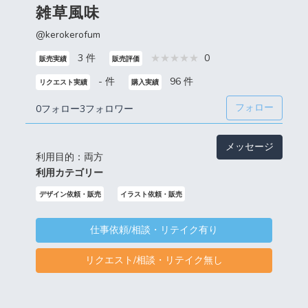
雑草風味
@kerokerofum
3 件
0
販売実績
販売評価
- 件
96 件
リクエスト実績
購入実績
フォロー
0フォロー
3フォロワー
メッセージ
利用目的：両方
利用カテゴリー
デザイン依頼・販売
イラスト依頼・販売
仕事依頼/相談・リテイク有り
リクエスト/相談・リテイク無し