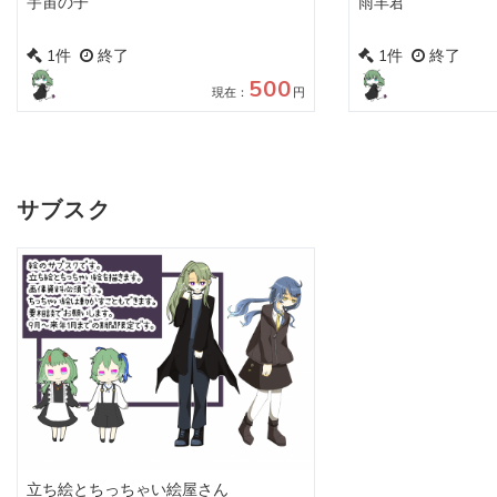
宇宙の子
雨羊君
1件
終了
1件
終了
500
現在：
円
サブスク
立ち絵とちっちゃい絵屋さん