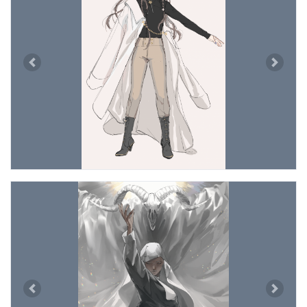
Previous
Next
Previous
Next