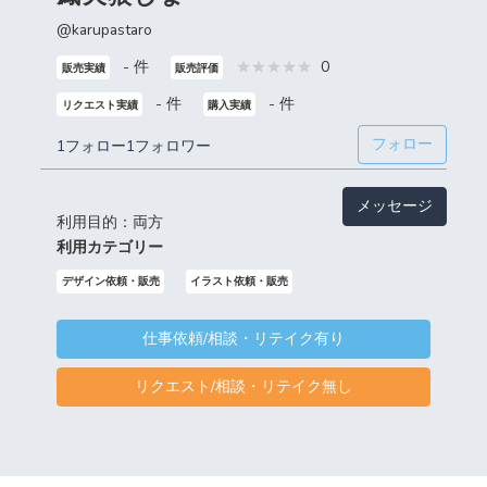
@karupastaro
- 件
0
販売実績
販売評価
- 件
- 件
リクエスト実績
購入実績
フォロー
1フォロー
1フォロワー
メッセージ
利用目的：両方
利用カテゴリー
デザイン依頼・販売
イラスト依頼・販売
仕事依頼/相談・リテイク有り
リクエスト/相談・リテイク無し