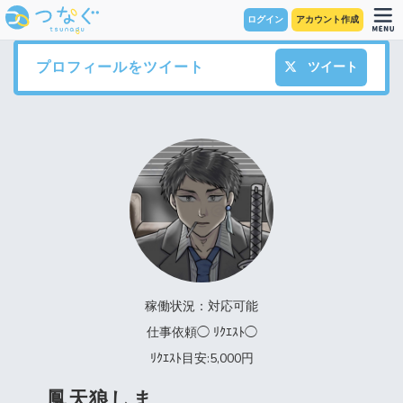
ログイン
アカウント作成
プロフィールをツイート
ツイート
稼働状況：対応可能
仕事依頼◯ ﾘｸｴｽﾄ◯
ﾘｸｴｽﾄ目安:5,000円
鳳天狼しま