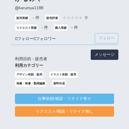
@karumya1188
- 件
0
販売実績
販売評価
- 件
- 件
リクエスト実績
購入実績
フォロー
0フォロー
0フォロワー
メッセージ
利用目的：販売者
利用カテゴリー
デザイン依頼・販売
イラスト依頼・販売
画像・映像・動画編集
資料作成
仕事依頼/相談・リテイク有り
リクエスト/相談・リテイク無し