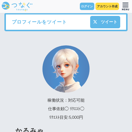
ログイン
アカウント作成
プロフィールをツイート
ツイート
稼働状況：対応可能
仕事依頼◯ ﾘｸｴｽﾄ◯
ﾘｸｴｽﾄ目安:5,000円
かるみゃ