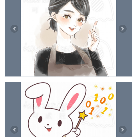
Previous
Next
Previous
Next