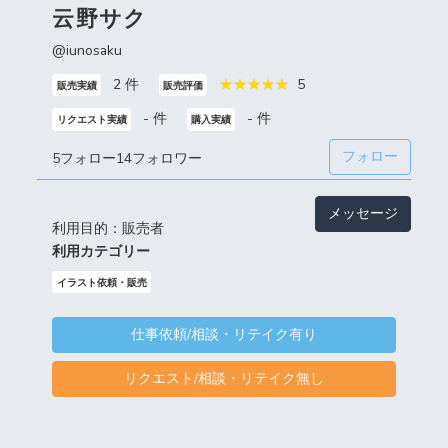
云野サク
@iunosaku
2 件
5
販売実績
販売評価
- 件
- 件
リクエスト実績
購入実績
フォロー
5フォロー
14フォロワー
メッセージ
利用目的：販売者
利用カテゴリー
イラスト依頼・販売
仕事依頼/相談・リテイク有り
リクエスト/相談・リテイク無し