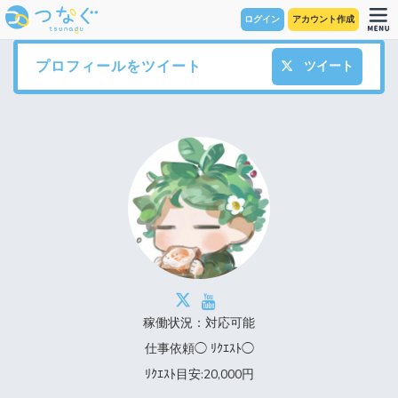
ログイン
アカウント作成
プロフィールをツイート
ツイート
稼働状況：対応可能
仕事依頼◯ ﾘｸｴｽﾄ◯
ﾘｸｴｽﾄ目安:20,000円